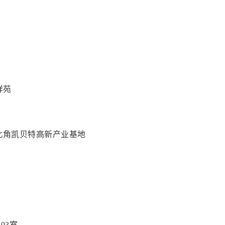
祥苑
北角凯贝特高新产业基地
03室