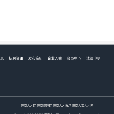
信息
招聘资讯
发布简历
企业入驻
会员中心
法律申明
们
济南人才网,济南招聘网,济南人才市场,济南人事人才网