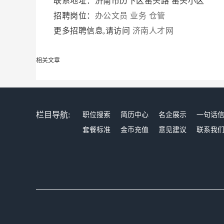
联系地址：济南市历下区窑头路 窑头小区
招聘岗位：
办公文员
业务
仓管
更多招聘信息,请访问
济南人才网
相关文章
栏目导航:
职位搜索
简历中心
名企展示
一句话
套餐标准
金币充值
意见建议
联系我