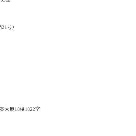
21号）
大厦18楼1822室