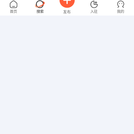
朱女士
3000-4000元
08-05
不限区域
全职
首页
搜索
入驻
我的
发布
贸易/采购
林先生
5000-8000元
08-05
不限区域
全职
大专
招聘信息
求职简历
技工/普工
王女士
3000-4000元
08-05
不限区域
全职
文员
曾女士
3000-4000元
08-05
不限区域
全职
大专