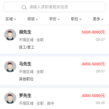
在校学生工作经验
本科
行政后勤
建筑装潢
确定
区域
经验
学历
职位
更多
三年以上工作经验
硕士
销售岗位
教师
胡先生
5000-8000元
四年以上工作经验
博士
文员
护士
08-07
不限区域
全职
五年以上工作经验
财务会计
传单派发
技工/普工
十年以上工作经验
超市零售
促销导购
马先生
4000-5000元
网络IT
保健按摩
08-07
不限区域
全职
其他职位
快递员
前台接待
收银员
技术员/工程师
罗先生
4000-5000元
08-06
水电/机修
部门经理
不限区域
全职
高中