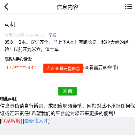
信息内容
司机
济南人才网 2026.08.08
举报
35岁，B本。双证齐全，马上下A本！有跑长途，和拉大超的经
验！以前开九米六，渣土车
联系人手机/微信：
(查看需要80金币)
137****2482
点击查看完整信息
特此声明：
信息真伪请自行辨别，求职应聘须谨慎，网站对此不承担任何保
证或连带责任! 希望我们的平台能为您带来更多的便利！
[
联系客服
]
[
最新找人才
]