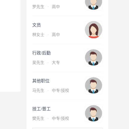
罗先生
·
高中
文员
林女士
·
高中
行政/后勤
吴先生
·
大专
其他职位
马先生
·
中专/技校
技工/普工
樊先生
·
中专/技校