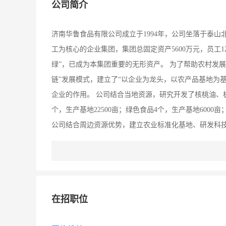
公司简介
济南华鲁食品有限公司成立于1994年，公司坐落于泰
工为核心的企业集团，集团总固定资产5600万元，员工1
绿”，已成为本集团重要的无形资产。 为了帮助农村发展
链”发展模式，建立了“以企业为龙头，以农产品基地为
企业的作用。 公司结合当地资源，研究开发了核桃油、
个，生产基地22500亩；绿色食品4个，生产基地6000
公司结合周边资源优势，建立农业标准化基地、研发科
业先后被评为“山东省林产品经营加工十佳标兵”、“济南
农业产业化重点龙头企业”、“省级先进龙头企业”、山东
品填补了国内空白，核桃油项目被列入国家“星火计划”项
为广大客户提供优质的服务。
在招职位