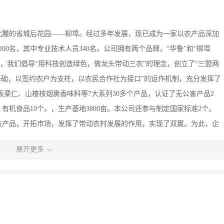
山北麓的省城后花园——柳埠。经过多年发展，现已成为一家以农产品深加
200名，其中专业技术人员340名。公司拥有两个品牌，“华鲁”和“柳埠
，我们倡导“用科技创造绿色，做龙头带动三农”的理念，创立了“三盟两
基础，以签约农户为支柱，以农民合作社为接口”的运作机制，充分发挥了
板栗仁、山楂核烟熏香味料等7大系列30多个产品，认证了无公害产品2
亩；有机食品10个。，生产基地3800亩。本公司还参与制定国家标准2个。
技产品，开拓市场，发挥了带动农村发展的作用，实现了双赢。为此，企
市农业产业化经营重点他、龙头企业”、“济南市高新技术企业”、“山东省
展开更多
省“村企互动示范企业”、山东省“骨干龙头企业”，。山楂核烟熏香味料产
目。公司秉承“顾客至上，锐意进取”的经营理念，坚持“客户第一”的原则